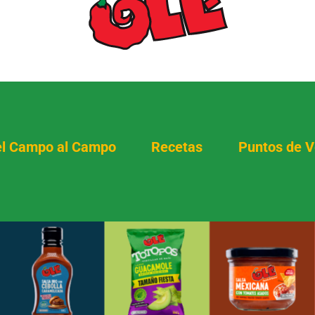
l Campo al Campo
Recetas
Puntos de V