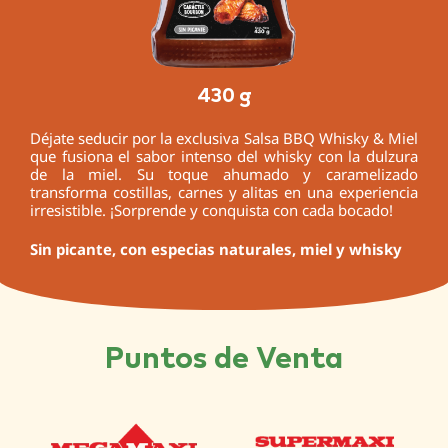
430 g
Déjate seducir por la exclusiva Salsa BBQ Whisky & Miel
que fusiona el sabor intenso del whisky con la dulzura
de la miel. Su toque ahumado y caramelizado
transforma costillas, carnes y alitas en una experiencia
irresistible. ¡Sorprende y conquista con cada bocado!
Sin picante, con especias naturales, miel y whisky
Puntos de Venta