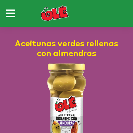
Aceitunas verdes rellenas
con almendras