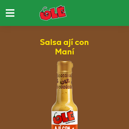
Salsa ají con
Maní