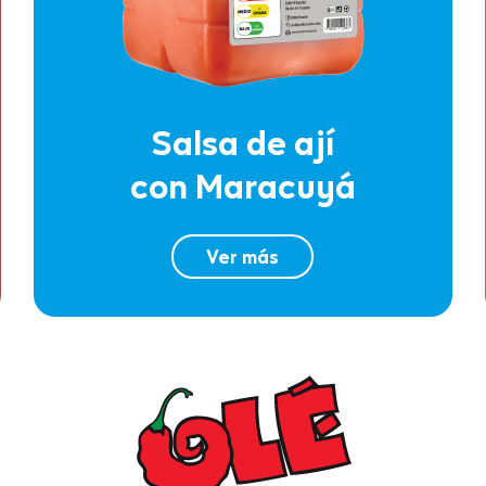
Salsa de ají
con Maracuyá
Ver más