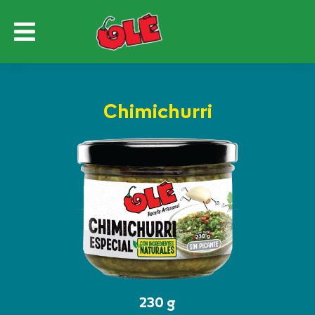
Chimichurri
230 g