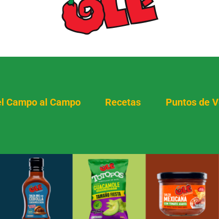
l Campo al Campo
Recetas
Puntos de V