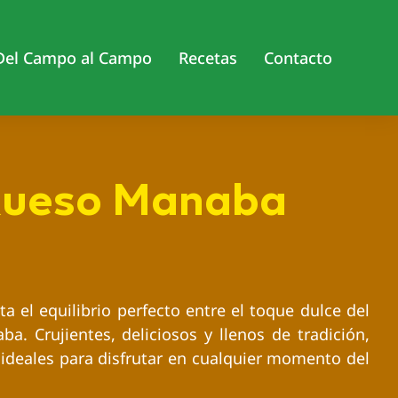
Del Campo al Campo
Recetas
Contacto
 Queso Manaba
ta el equilibrio perfecto entre el toque dulce del
a. Crujientes, deliciosos y llenos de tradición,
ideales para disfrutar en cualquier momento del