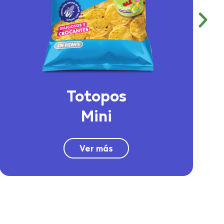
Totopos
Mini
Ver más